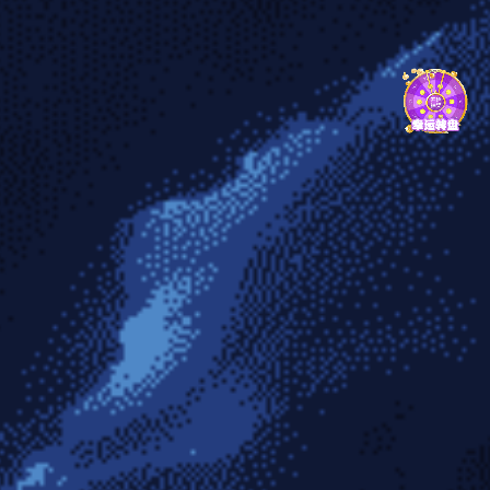
形成了一套行之有效的打法体系，这使得他
，在这种趋势下，有效利用空间和时间显得
机会实施精准打击。
每一个环节都至关重要。在当今竞争激烈的
我们要重视细节，因为往往小小变化就能决
长期以来积累下来的渊源，也凸显出现代足