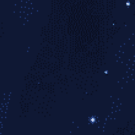
超过170场比赛，其中不乏经典之战。从胜负关系来看，虽然
间，如关键战役中的逆转和绝杀，都深深印刻在人们心中。
分不遗余力。例如，在2010年的一场焦点之战中，国米凭借
，相互之间也逐渐摸索出各自应对之策，使得比赛更加精彩刺激
多次碰撞。每一次相遇都是一次新的挑战，也是一种荣耀争夺。
说这两个俱乐部之间的较量，不仅仅是分数上的胜负，更是足球
读
是指那场创造单场进球五次的新纪录。这不仅仅是数字上的突破
力和精准的射门技巧，让所有观众大开眼界。
战术以及球员们默契配合所致。尤其是在前线，多名攻击手发挥
信心基础。