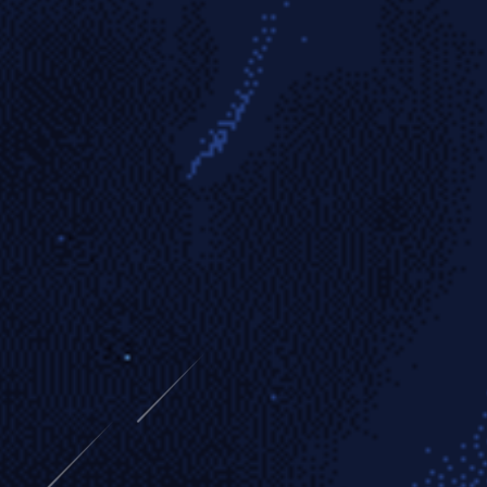
2、双方交锋记录分析
在意甲历史上，国际米兰与罗马总共交手过
锋中，不同赛季产生了许多激动人心的瞬
特别是在一些关键赛事中，两队为了争夺积
技术战术的发展，两队交锋变得愈加复杂
除了常规联赛外，在杯赛中，两队也有过
案例，被后来的球队所效仿。因此，可以
3、国米单场进球纪录解
提到国米与罗马之间的一场重要赛事，即
比赛中，国米展现出了极高的攻防转换能
这种高效进攻能力背后，是教练精心布置
现也提升了球队士气，为之后的比赛奠定