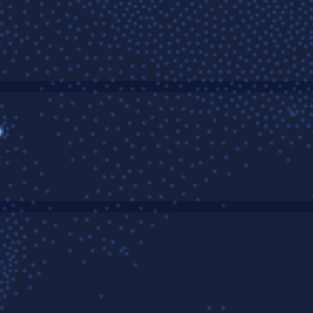
场进球破五次创纪录其他球队最多仅
决一直是球迷们关注的焦点。特别是在某一场比赛中，国米以五