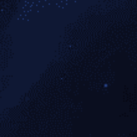
伊卡尔迪合同临近到期加
时期的勒布朗·...
本文将围绕“伊卡尔迪合同临近
2026-06-06