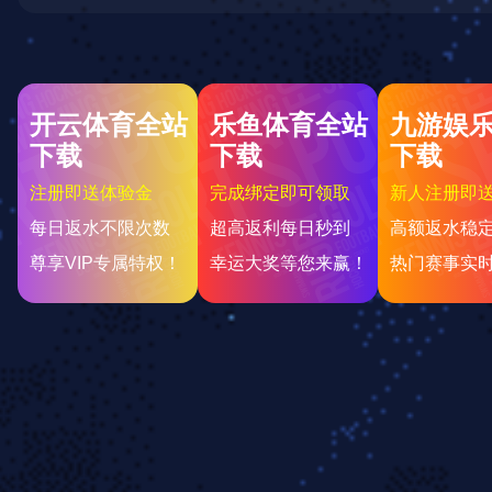
纪录，而其他球队在面对罗马时最多仅能
方面详细探讨这一事件，包括国米与罗马
们能够更加深入地理解这一令人瞩目的历
1、国米与罗马的发展历
国际米兰成立于1908年，是意大利最具
起步较晚，但凭借着独特的城市文化和顽
相互竞争的关系。
随着时间推移，国际米兰和罗马都经历了起
通过培养年轻人才逐渐开始崭露头角。这
进入21世纪后，国米在穆里尼奥执教期
都成了检验彼此实力的重要时刻，这种竞